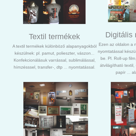
Digitáli
Textil termékek
Ezen az oldalon a 
A textil termékek különböző alapanyagokból
nyomtatással készül
készülnek: pl. pamut, polieszter, vászon...
be. Pl. Roll-up fil
Konfekcionálásuk varrással, sublimálással,
átvilágítható textil
hímzésssel, transfer-, dtp ... nyomtatással.
papír ... 