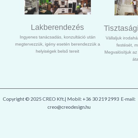
Lakberendezés
Tisztaság
Ingyenes tanácsadás, konzultáció után
Vállaljuk irodah
megtervezzük, igény esetén berendezzük a
festését, 
helyiségek belső tereit
Megvalósítjuk az 
áta
Copyright © 2025 CREO Kft.| Mobil: +36 30 219 2993 E-mail:
creo@creodesign.hu