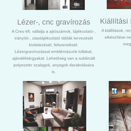
Kiállítás
Lézer-, cnc gravírozás
A kiállítások, r
A Creo kft. vállalja a ajtószámok, tájékoztató-,
elkészítése me
irányító-, utastájékoztató táblák tervezését
megé
kivitelezését, felszerelését.
Lézergravírozással emblémázunk tollakat,
ajándéktárgyakat. Lehetőség van a sublimált
polyeszter szalagok, anyagok darabolására
is.