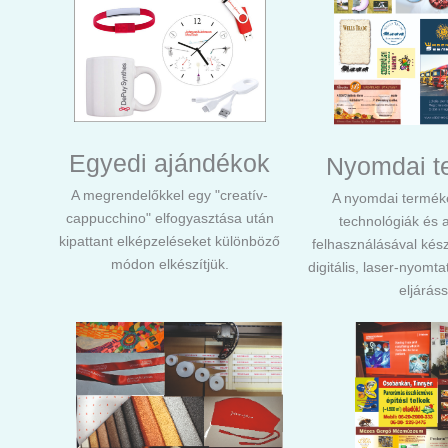
Egyedi ajándékok
Nyomdai t
A megrendelőkkel egy "creatív-
A nyomdai termék
cappucchino" elfogyasztása után
technológiák és
kipattant elképzeléseket különböző
felhasználásával készü
módon elkészítjük.
digitális, laser-nyomta
eljáráss